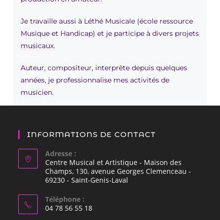
Je travaille aussi à Léthé Musicale (école ressource
Musique et Handicap) et je participe à divers projets
musicaux.
Auteur, compositeur, interprète depuis quelques
années, je professionnalise mes activités de
musicien.
monsite :
http://rafoutoutcours.fr/
INFORMATIONS DE CONTACT
Adresse :
Centre Musical et Artistique - Maison des
Champs, 130, avenue Georges Clemenceau -
69230 - Saint-Genis-Laval
Téléphone :
04 78 56 55 18