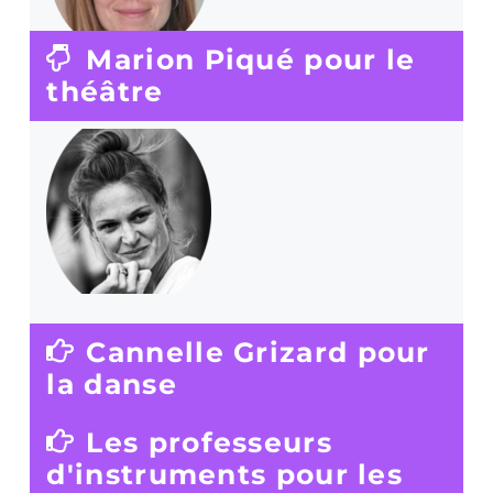
Marion Piqué pour le
théâtre
Cannelle Grizard pour
la danse
Les professeurs
d'instruments pour les