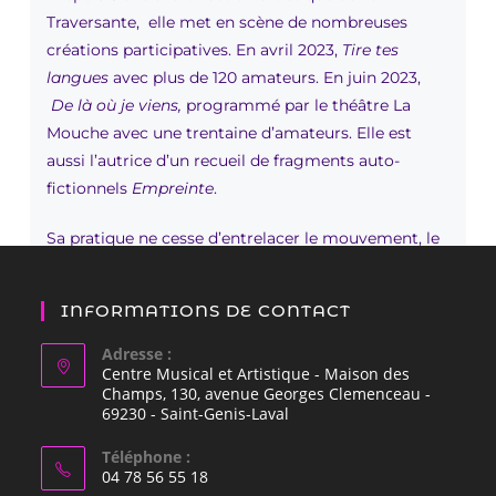
Traversante, elle met en scène de nombreuses
créations participatives. En avril 2023,
Tire tes
langues
avec plus de 120 amateurs. En juin 2023,
De là où je viens,
programmé par le théâtre La
Mouche avec une trentaine d’amateurs. Elle est
aussi l’autrice d’un recueil de fragments auto-
fictionnels
Empreinte
.
Sa pratique ne cesse d’entrelacer le mouvement, le
théâtre et l’écriture.
INFORMATIONS DE CONTACT
Adresse :
Centre Musical et Artistique - Maison des
Champs, 130, avenue Georges Clemenceau -
69230 - Saint-Genis-Laval
Téléphone :
04 78 56 55 18