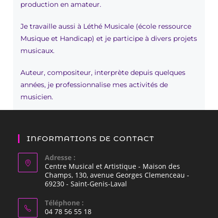
production en amateur.
Je travaille aussi à Léthé Musicale (école ressource
Musique et Handicap) et je participe à divers projets
musicaux.
Auteur, compositeur, interprète depuis quelques
années, je professionnalise mes activités de
musicien.
mon site :
http://rafoutoutcours.fr/
INFORMATIONS DE CONTACT
Adresse :
Centre Musical et Artistique - Maison des
Champs, 130, avenue Georges Clemenceau -
69230 - Saint-Genis-Laval
Téléphone :
04 78 56 55 18