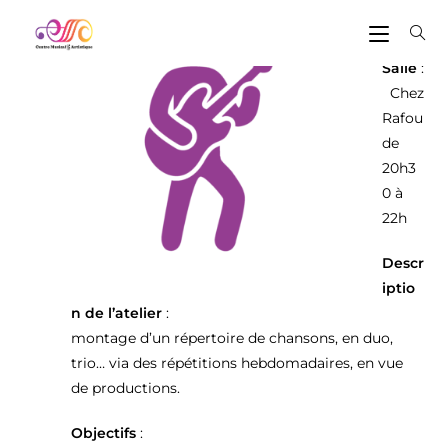
lundi
Salle
:
Chez
Rafou
de
20h3
0 à
22h
Descr
iptio
n de l’atelier
:
montage d’un répertoire de chansons, en duo,
trio… via des répétitions hebdomadaires, en vue
de productions.
Objectifs
: