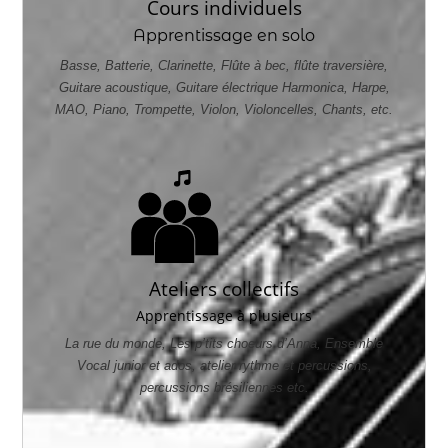
Cours individuels
Apprentissage en solo
Basse, Batterie, Clarinette, Flûte à bec, flûte traversière,
Guitare acoustique, Guitare électrique Harmonica, Harpe,
MAO, Piano, Trompette, Violon, Violoncelles, Chants, etc.
Ateliers collectifs
Apprentissage à plusieurs
La rue du monde, Les p’tits choeurs d’Anna, Ensemble
Vocal junior et ados, atelier rythme et percussions,
percussions brésiliennes etc.