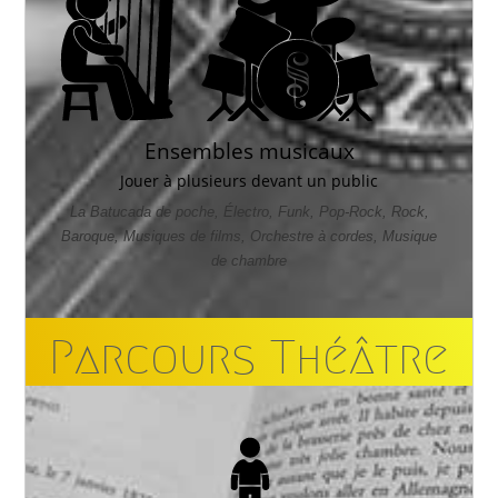
Ensembles musicaux
Jouer à plusieurs devant un public
La Batucada de poche, Électro, Funk, Pop-Rock, Rock,
Baroque, Musiques de films, Orchestre à cordes, Musique
de chambre
Parcours Théâtre