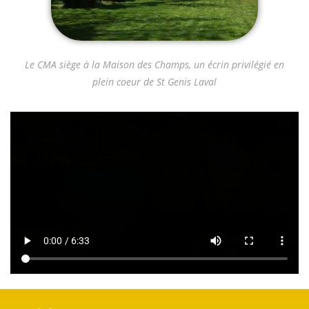
Le CMA siège à la Maison des Champs, un écrin privilégié en
plein coeur de St Genis Laval