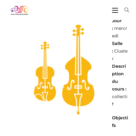
Jour
:
mercr
edi
Salle
:
Cluste
r
Descri
ption
du
cours :
collecti
f
Objecti
fs