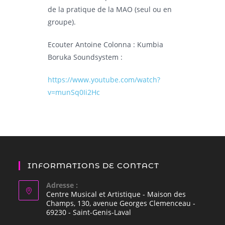
de la pratique de la MAO (seul ou en
groupe).
Ecouter Antoine Colonna : Kumbia
Boruka Soundsystem :
https://www.youtube.com/watch?
v=munSq0Ii2Hc
INFORMATIONS DE CONTACT
Adresse :
Centre Musical et Artistique - Maison des
Champs, 130, avenue Georges Clemenceau -
69230 - Saint-Genis-Laval